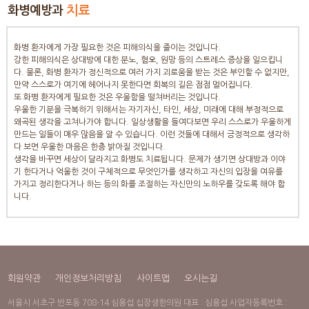
화병예방과
치료
화병 환자에게 가장 필요한 것은 피해의식을 줄이는 것입니다.
강한 피해의식은 상대방에 대한 분노, 혐오, 원망 등의 스트레스 증상을 일으킵니
다. 물론, 화병 환자가 정신적으로 여러 가지 괴로움을 받는 것은 부인할 수 없지만,
만약 스스로가 여기에 헤어나지 못한다면 회복의 길은 점점 멀어집니다.
또 화병 환자에게 필요한 것은 우울함을 떨쳐버리는 것입니다.
우울한 기분을 극복하기 위해서는 자기자신, 타인, 세상, 미래에 대해 부정적으로
왜곡된 생각을 고쳐나가야 합니다. 일상생활을 들여다보면 우리 스스로가 우울하게
만드는 일들이 매우 많음을 알 수 있습니다. 이런 것들에 대해서 긍정적으로 생각하
다 보면 우울한 마음은 한층 밝아질 것입니다.
생각을 바꾸면 세상이 달라지고 화병도 치료됩니다. 문제가 생기면 상대방과 이야
기 한다거나 억울한 것이 구체적으로 무엇인가를 생각하고 자신의 입장을 여유를
가지고 정리한다거나 하는 등의 화를 조절하는 자신만의 노하우를 갖도록 해야 합
니다.
회원약관
개인정보처리방침
사이트맵
오시는길
서울시 서초구 반포동 708-14 심용섭 십장생한의원 대표 : 심용섭 사업자등록번호 :