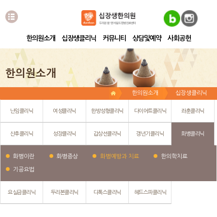
한의원소개
십장생클리닉
커뮤니티
상담및예약
사회공헌
한의원소개
한의원소개
십장생클리닉
난임클리닉
여성클리닉
한방성형클리닉
다이어트클리닉
좌훈클리닉
산후클리닉
성장클리닉
갑상선클리닉
갱년기클리닉
화병클리닉
화병이란
화병증상
화병예방과 치료
한의학치료
기공요법
요실금클리닉
두리본클리닉
디톡스클리닉
헤드스파클리닉